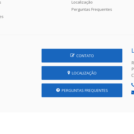
s
Localização
Perguntas Frequentes
es
CONTATO
R
P
LOCALIZAÇÃO
C
PERGUNTAS FREQUENTES
 Prefeitura Municipal de Prudente de Morais - MG | Desenvolvido p