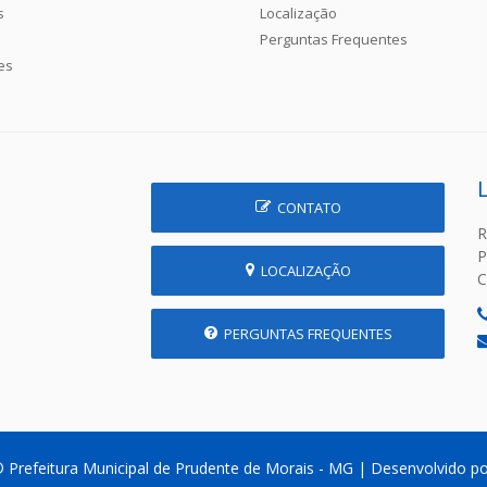
s
Localização
Perguntas Frequentes
es
CONTATO
R
P
LOCALIZAÇÃO
C
PERGUNTAS FREQUENTES
 Prefeitura Municipal de Prudente de Morais - MG | Desenvolvido p