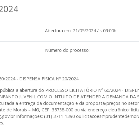
/2024
Abertura em:
21/05/2024 às 09:00h
Número do processo:
0/2024 - DISPENSA FÍSICA Nº 20/2024
a pública a abertura do PROCESSO LICITATÓRIO Nº 60/2024 - DISPEN
 INFANTO JUVENIL COM O INTUITO DE ATENDER A DEMANDA DA 
ada a entrega da documentação e da proposta/preços no setor de
nte de Morais – MG, CEP: 35738-000 ou via endereço eletrônico: li
gov.br Informações: (31) 3711-1390 ou licitacoes@prudentedemora
s.