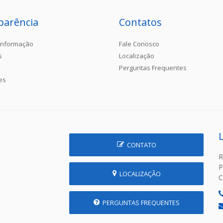
parência
Contatos
Informação
Fale Conosco
s
Localização
Perguntas Frequentes
es
CONTATO
R
P
LOCALIZAÇÃO
C
PERGUNTAS FREQUENTES