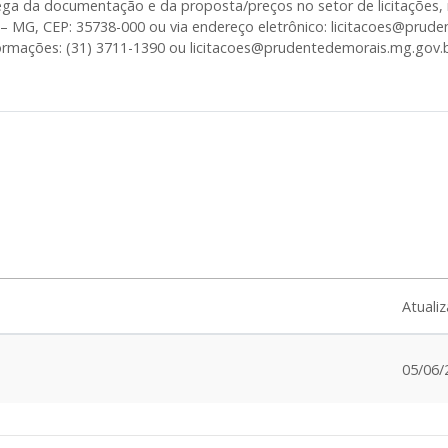
a da documentação e da proposta/preços no setor de licitações, 
 – MG, CEP: 35738-000 ou via endereço eletrônico: licitacoes@prude
ormações: (31) 3711-1390 ou licitacoes@prudentedemorais.mg.gov.b
Atuali
05/06/