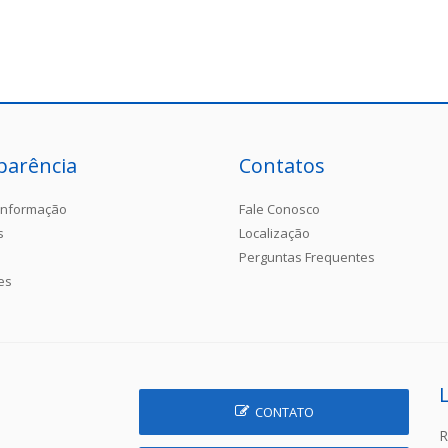
parência
Contatos
Informação
Fale Conosco
s
Localização
Perguntas Frequentes
es
CONTATO
R