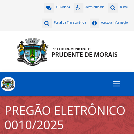
Ouvidoria
Acessibilidade
Busca
Portal da Transparência
Acesso à Informação
PREGÃO ELETRÔNICO
0010/2025