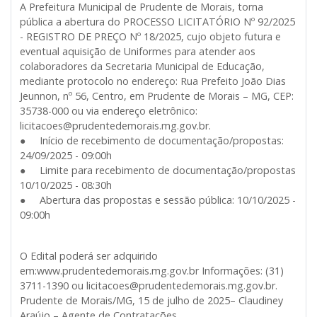
A Prefeitura Municipal de Prudente de Morais, torna
pública a abertura do PROCESSO LICITATÓRIO Nº 92/2025
- REGISTRO DE PREÇO Nº 18/2025, cujo objeto futura e
eventual aquisição de Uniformes para atender aos
colaboradores da Secretaria Municipal de Educação,
mediante protocolo no endereço: Rua Prefeito João Dias
Jeunnon, nº 56, Centro, em Prudente de Morais – MG, CEP:
35738-000 ou via endereço eletrônico:
licitacoes@prudentedemorais.mg.gov.br.
● Início de recebimento de documentação/propostas:
24/09/2025 - 09:00h
● Limite para recebimento de documentação/propostas
10/10/2025 - 08:30h
● Abertura das propostas e sessão pública: 10/10/2025 -
09:00h
O Edital poderá ser adquirido
em:www.prudentedemorais.mg.gov.br Informações: (31)
3711-1390 ou licitacoes@prudentedemorais.mg.gov.br.
Prudente de Morais/MG, 15 de julho de 2025– Claudiney
Araújo – Agente de Contratações.