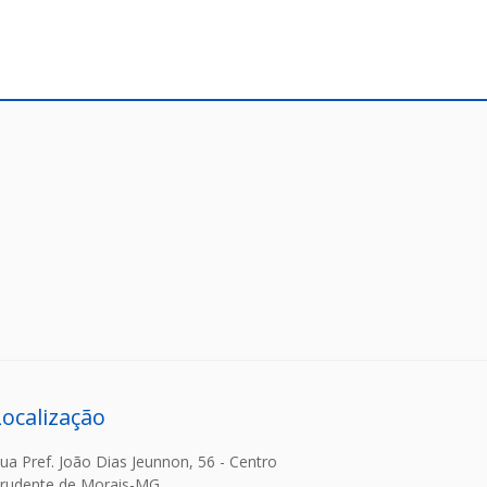
Localização
ua Pref. João Dias Jeunnon, 56 - Centro
rudente de Morais-MG