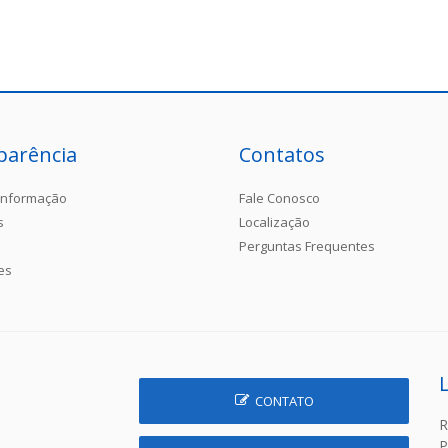
parência
Contatos
Informação
Fale Conosco
s
Localização
Perguntas Frequentes
es
CONTATO
R
P