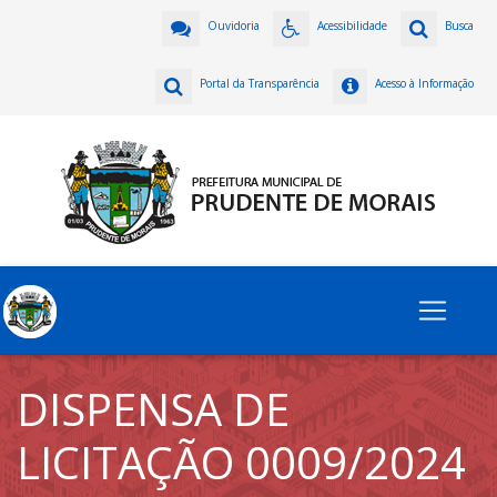
Ouvidoria
Acessibilidade
Busca
Portal da Transparência
Acesso à Informação
DISPENSA DE
LICITAÇÃO 0009/2024