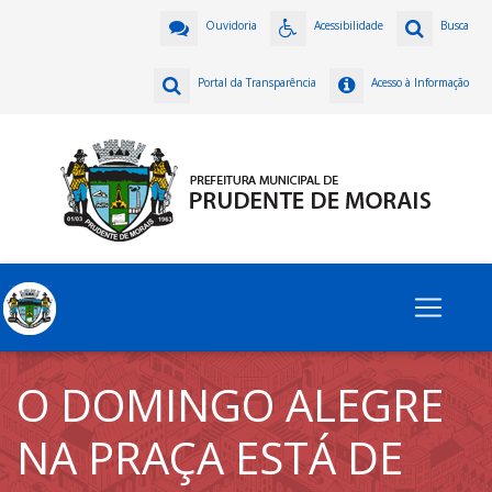
Ouvidoria
Acessibilidade
Busca
Portal da Transparência
Acesso à Informação
O DOMINGO ALEGRE
NA PRAÇA ESTÁ DE