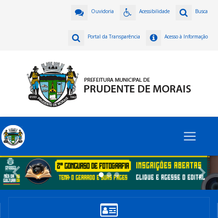
Ouvidoria
Acessibilidade
Busca
Portal da Transparência
Acesso à Informação
Previous
Nex