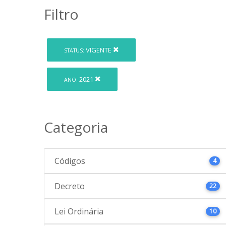
Filtro
VIGENTE
STATUS:
2021
ANO:
Categoria
Códigos
4
Decreto
22
Lei Ordinária
10