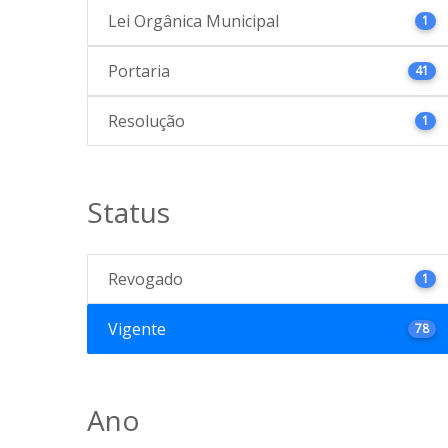
Lei Orgânica Municipal
1
Portaria
41
Resolução
1
Status
Revogado
1
Vigente
78
Ano