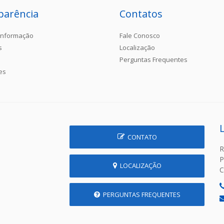
parência
Contatos
Informação
Fale Conosco
s
Localização
Perguntas Frequentes
es
CONTATO
R
P
LOCALIZAÇÃO
C
PERGUNTAS FREQUENTES