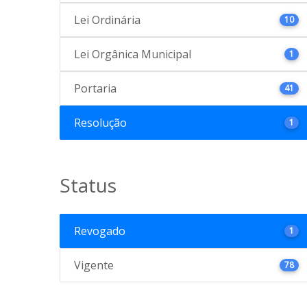
Lei Ordinária
10
Lei Orgânica Municipal
1
Portaria
41
Resolução
1
Status
Revogado
1
Vigente
78