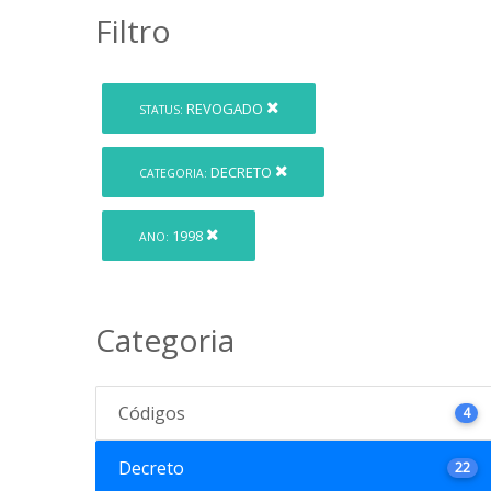
Filtro
REVOGADO
STATUS:
DECRETO
CATEGORIA:
1998
ANO:
Categoria
Códigos
4
Decreto
22