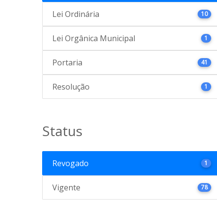
Lei Ordinária
10
Lei Orgânica Municipal
1
Portaria
41
Resolução
1
Status
Revogado
1
Vigente
78