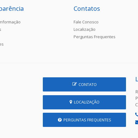
parência
Contatos
Informação
Fale Conosco
s
Localização
Perguntas Frequentes
es
CONTATO
R
P
LOCALIZAÇÃO
C
PERGUNTAS FREQUENTES