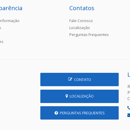
parência
Contatos
Informação
Fale Conosco
s
Localização
Perguntas Frequentes
es
CONTATO
R
P
LOCALIZAÇÃO
C
PERGUNTAS FREQUENTES