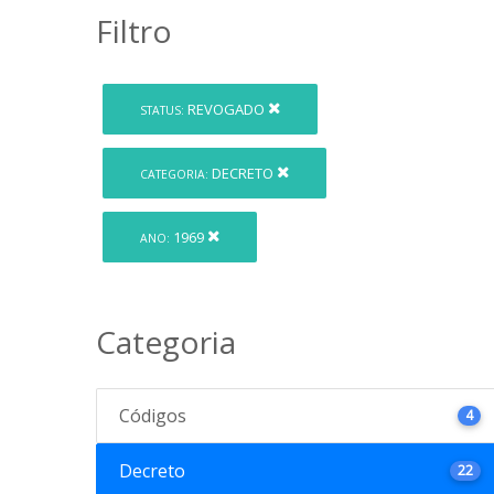
Filtro
REVOGADO
STATUS:
DECRETO
CATEGORIA:
1969
ANO:
Categoria
Códigos
4
Decreto
22