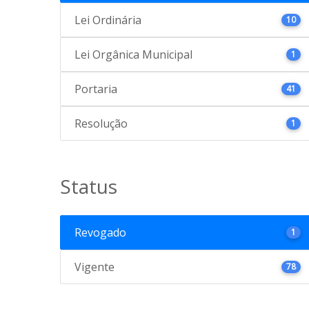
Lei Ordinária
10
Lei Orgânica Municipal
1
Portaria
41
Resolução
1
Status
Revogado
1
Vigente
78