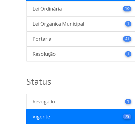
Lei Ordinária
10
Lei Orgânica Municipal
1
Portaria
41
Resolução
1
Status
Revogado
1
Vigente
78