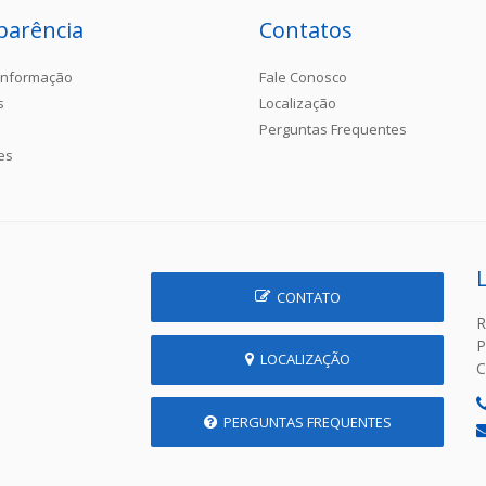
parência
Contatos
Informação
Fale Conosco
s
Localização
Perguntas Frequentes
es
CONTATO
R
P
LOCALIZAÇÃO
C
PERGUNTAS FREQUENTES