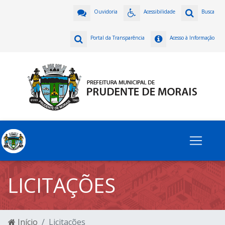
Ouvidoria
Acessibilidade
Busca
Portal da Transparência
Acesso à Informação
LICITAÇÕES
Início
Licitações