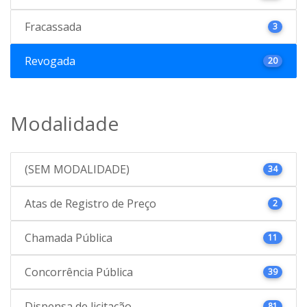
Fracassada
3
Revogada
20
Modalidade
(SEM MODALIDADE)
34
Atas de Registro de Preço
2
Chamada Pública
11
Concorrência Pública
39
Dispensa de licitação
81