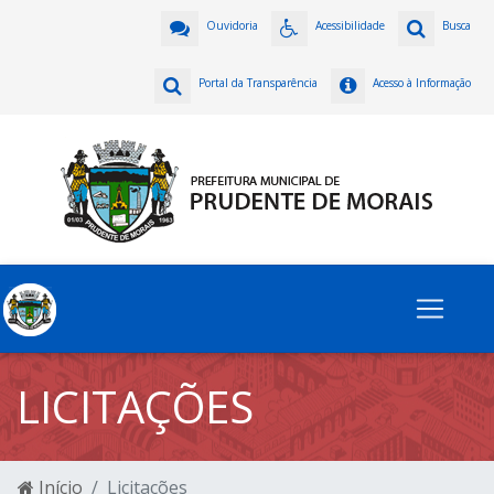
Ouvidoria
Acessibilidade
Busca
Portal da Transparência
Acesso à Informação
LICITAÇÕES
Início
Licitações