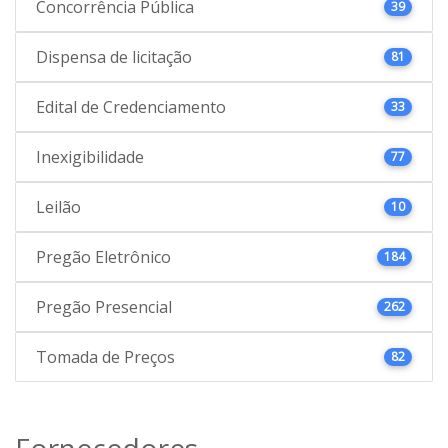
Concorrência Pública
39
Dispensa de licitação
81
Edital de Credenciamento
33
Inexigibilidade
77
Leilão
10
Pregão Eletrônico
184
Pregão Presencial
262
Tomada de Preços
82
Fornecedores