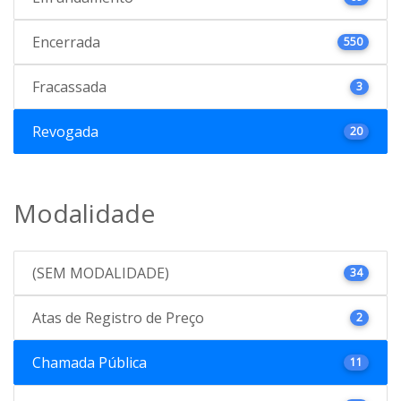
Encerrada
550
Fracassada
3
Revogada
20
Modalidade
(SEM MODALIDADE)
34
Atas de Registro de Preço
2
Chamada Pública
11