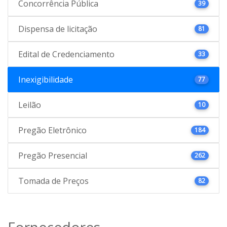
Concorrência Pública
39
Dispensa de licitação
81
Edital de Credenciamento
33
Inexigibilidade
77
Leilão
10
Pregão Eletrônico
184
Pregão Presencial
262
Tomada de Preços
82
Fornecedores