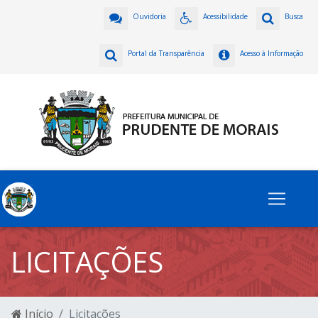
Ouvidoria
Acessibilidade
Busca
Portal da Transparência
Acesso à Informação
LICITAÇÕES
Início
Licitações