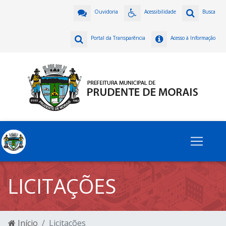
Ouvidoria
Acessibilidade
Busca
Portal da Transparência
Acesso à Informação
LICITAÇÕES
Início
Licitações