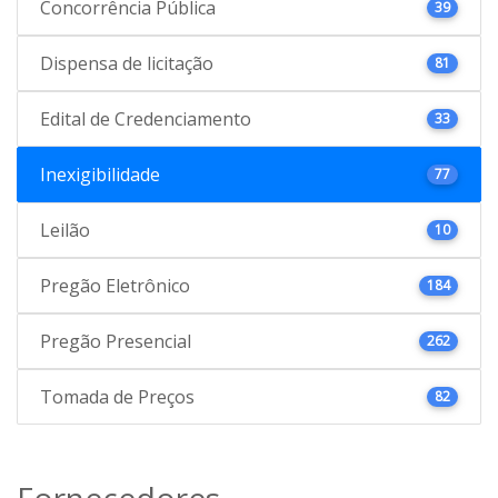
Concorrência Pública
39
Dispensa de licitação
81
Edital de Credenciamento
33
Inexigibilidade
77
Leilão
10
Pregão Eletrônico
184
Pregão Presencial
262
Tomada de Preços
82
Fornecedores