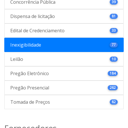
Concorrência Pública
39
Dispensa de licitação
81
Edital de Credenciamento
33
Inexigibilidade
77
Leilão
10
Pregão Eletrônico
184
Pregão Presencial
262
Tomada de Preços
82
Fornecedores