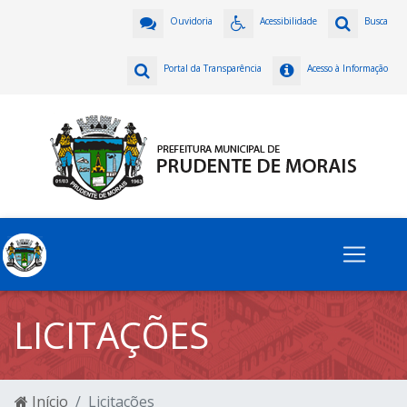
Ouvidoria
Acessibilidade
Busca
Portal da Transparência
Acesso à Informação
LICITAÇÕES
Início
Licitações