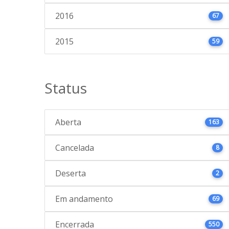
2016
67
2015
59
Status
Aberta
163
Cancelada
8
Deserta
2
Em andamento
69
Encerrada
550