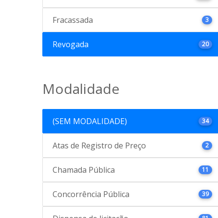
Fracassada
3
Revogada
20
Modalidade
(SEM MODALIDADE)
34
Atas de Registro de Preço
2
Chamada Pública
11
Concorrência Pública
39