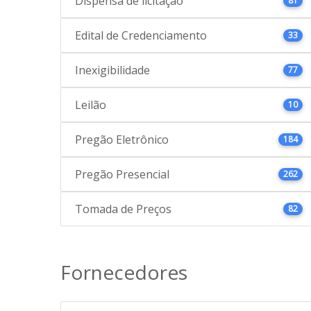
Dispensa de licitação
81
Edital de Credenciamento
33
Inexigibilidade
77
Leilão
10
Pregão Eletrônico
184
Pregão Presencial
262
Tomada de Preços
82
Fornecedores