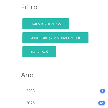
Filtro
REVOGADA
STATUS:
(SEM MODALIDADE)
MODALIDADE:
2024
ANO:
Ano
2203
1
2026
84