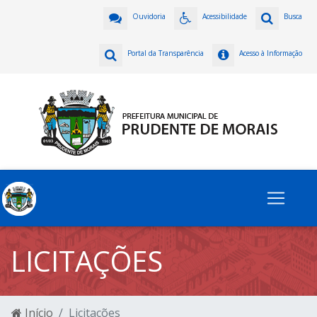
Ouvidoria
Acessibilidade
Busca
Portal da Transparência
Acesso à Informação
LICITAÇÕES
Início
Licitações