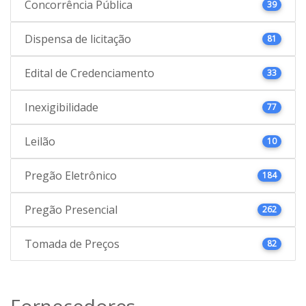
Concorrência Pública
39
Dispensa de licitação
81
Edital de Credenciamento
33
Inexigibilidade
77
Leilão
10
Pregão Eletrônico
184
Pregão Presencial
262
Tomada de Preços
82
Fornecedores