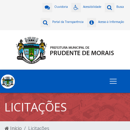
Ouvidoria
Acessibilidade
Busca
Portal da Transparência
Acesso à Informação
LICITAÇÕES
Início
Licitações