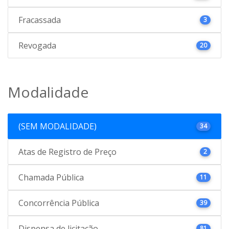
Fracassada
3
Revogada
20
Modalidade
(SEM MODALIDADE)
34
Atas de Registro de Preço
2
Chamada Pública
11
Concorrência Pública
39
Dispensa de licitação
81