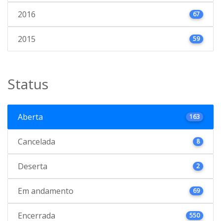
2016
67
2015
59
Status
Aberta
163
Cancelada
8
Deserta
2
Em andamento
69
Encerrada
550