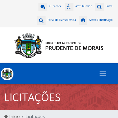
Ouvidoria
Acessibilidade
Busca
Portal da Transparência
Acesso à Informação
LICITAÇÕES
Início
Licitações