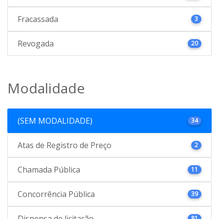
Fracassada
3
Revogada
20
Modalidade
(SEM MODALIDADE)
34
Atas de Registro de Preço
2
Chamada Pública
11
Concorrência Pública
39
Dispensa de licitação
81