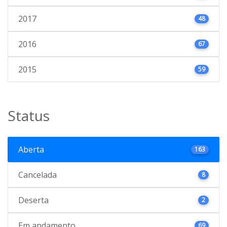
2017
48
2016
67
2015
59
Status
Aberta
163
Cancelada
8
Deserta
2
Em andamento
69