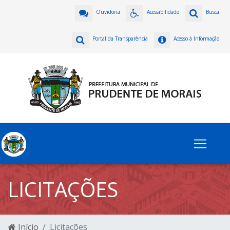
Ouvidoria
Acessibilidade
Busca
Portal da Transparência
Acesso à Informação
LICITAÇÕES
Início
Licitações