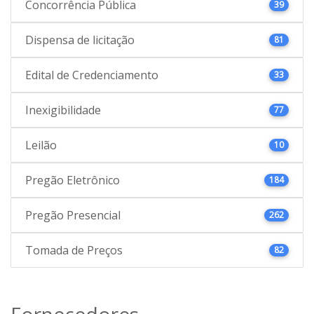
Concorrência Pública
39
Dispensa de licitação
81
Edital de Credenciamento
33
Inexigibilidade
77
Leilão
10
Pregão Eletrônico
184
Pregão Presencial
262
Tomada de Preços
82
Fornecedores