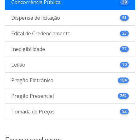
Concorrência Pública
39
Dispensa de licitação
81
Edital de Credenciamento
33
Inexigibilidade
77
Leilão
10
Pregão Eletrônico
184
Pregão Presencial
262
Tomada de Preços
82
Fornecedores