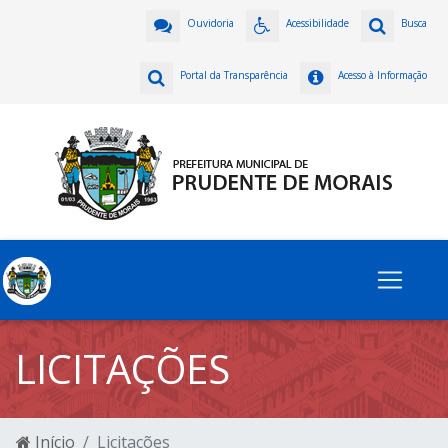
Ouvidoria
Acessibilidade
Busca
Portal da Transparência
Acesso à Informação
LICITAÇÕES
Início
Licitações