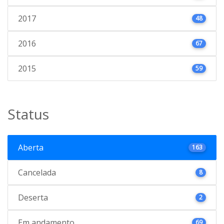
2017
48
2016
67
2015
59
Status
Aberta
163
Cancelada
8
Deserta
2
Em andamento
69