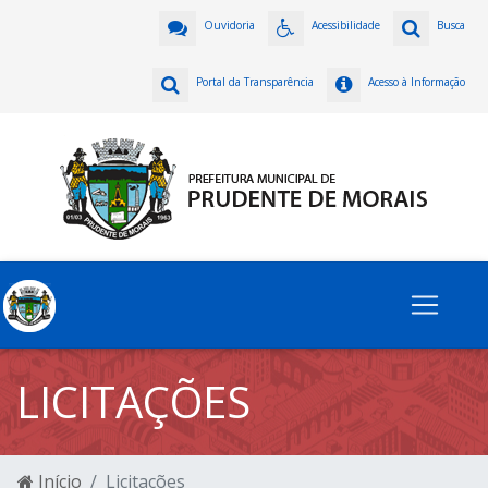
Ouvidoria
Acessibilidade
Busca
Portal da Transparência
Acesso à Informação
LICITAÇÕES
Início
Licitações