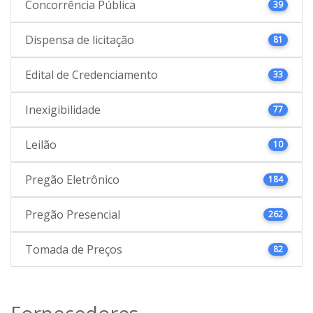
Concorrência Pública
39
Dispensa de licitação
81
Edital de Credenciamento
33
Inexigibilidade
77
Leilão
10
Pregão Eletrônico
184
Pregão Presencial
262
Tomada de Preços
82
Fornecedores