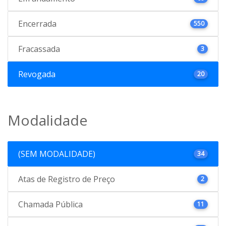
Encerrada
550
Fracassada
3
Revogada
20
Modalidade
(SEM MODALIDADE)
34
Atas de Registro de Preço
2
Chamada Pública
11