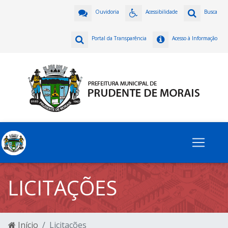
Ouvidoria
Acessibilidade
Busca
Portal da Transparência
Acesso à Informação
LICITAÇÕES
Início
Licitações