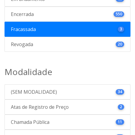
Encerrada
550
Fracassada
3
Revogada
20
Modalidade
(SEM MODALIDADE)
34
Atas de Registro de Preço
2
Chamada Pública
11