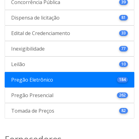
Concorrência Pública
39
Dispensa de licitação
81
Edital de Credenciamento
33
Inexigibilidade
77
Leilão
10
Pregão Eletrônico
184
Pregão Presencial
262
Tomada de Preços
82
Fornecedores