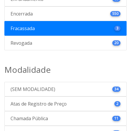
Encerrada
550
Fracassada
3
Revogada
20
Modalidade
(SEM MODALIDADE)
34
Atas de Registro de Preço
2
Chamada Pública
11