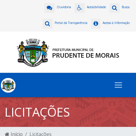
Ouvidoria
Acessibilidade
Busca
Portal da Transparência
Acesso à Informação
LICITAÇÕES
Início
Licitações