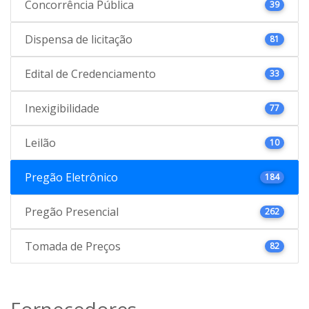
Concorrência Pública
39
Dispensa de licitação
81
Edital de Credenciamento
33
Inexigibilidade
77
Leilão
10
Pregão Eletrônico
184
Pregão Presencial
262
Tomada de Preços
82
Fornecedores