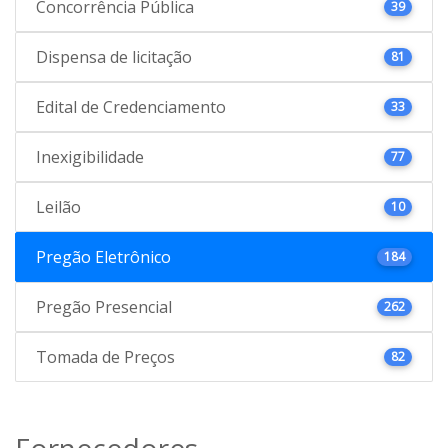
Concorrência Pública
39
Dispensa de licitação
81
Edital de Credenciamento
33
Inexigibilidade
77
Leilão
10
Pregão Eletrônico
184
Pregão Presencial
262
Tomada de Preços
82
Fornecedores