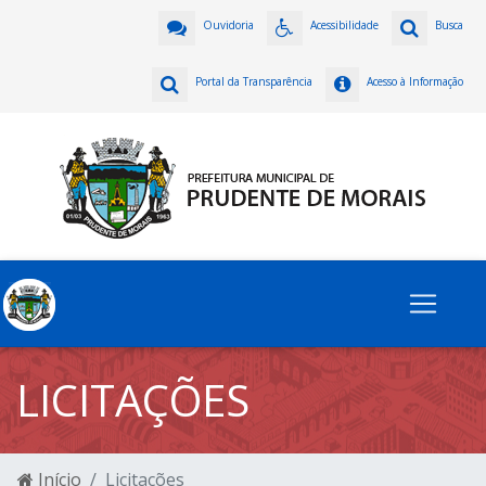
Ouvidoria
Acessibilidade
Busca
Portal da Transparência
Acesso à Informação
LICITAÇÕES
Início
Licitações