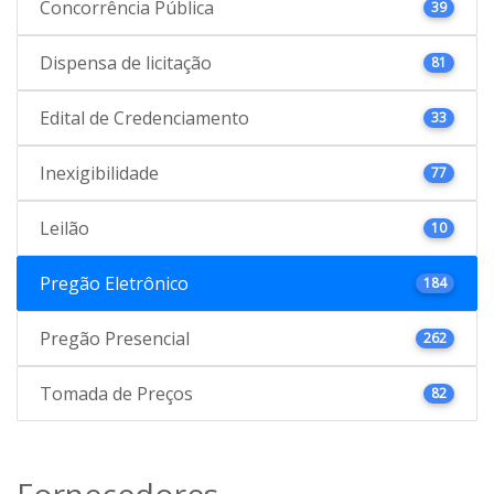
Concorrência Pública
39
Dispensa de licitação
81
Edital de Credenciamento
33
Inexigibilidade
77
Leilão
10
Pregão Eletrônico
184
Pregão Presencial
262
Tomada de Preços
82
Fornecedores