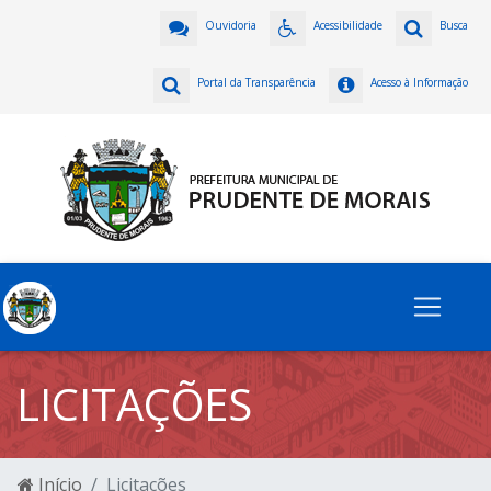
Ouvidoria
Acessibilidade
Busca
Portal da Transparência
Acesso à Informação
LICITAÇÕES
Início
Licitações