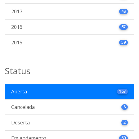
2017
48
2016
67
2015
59
Status
Aberta
163
Cancelada
8
Deserta
2
Em andamento
69