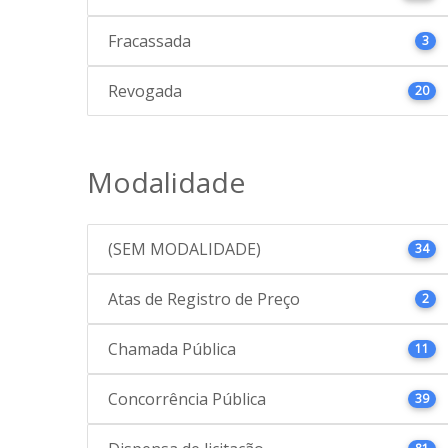
Fracassada
3
Revogada
20
Modalidade
(SEM MODALIDADE)
34
Atas de Registro de Preço
2
Chamada Pública
11
Concorrência Pública
39