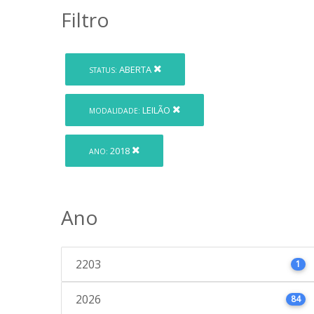
Filtro
ABERTA
STATUS:
LEILÃO
MODALIDADE:
2018
ANO:
Ano
2203
1
2026
84