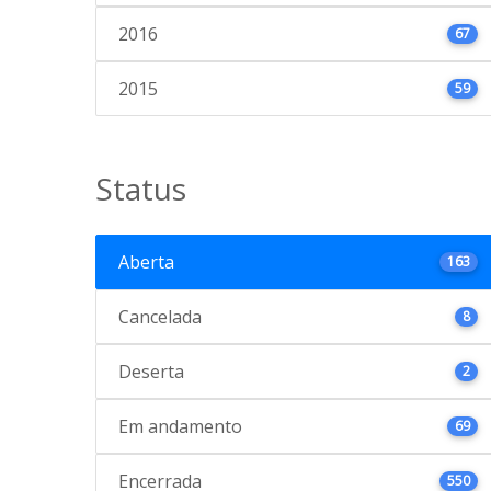
2016
67
2015
59
Status
Aberta
163
Cancelada
8
Deserta
2
Em andamento
69
Encerrada
550