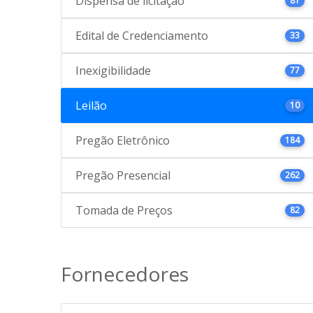
Dispensa de licitação
81
Edital de Credenciamento
33
Inexigibilidade
77
Leilão
10
Pregão Eletrônico
184
Pregão Presencial
262
Tomada de Preços
82
Fornecedores