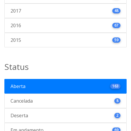
2017
48
2016
67
2015
59
Status
Aberta
163
Cancelada
8
Deserta
2
Em andamento
69