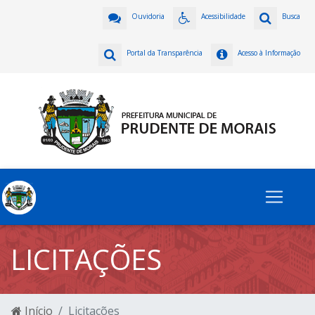
Ouvidoria
Acessibilidade
Busca
Portal da Transparência
Acesso à Informação
LICITAÇÕES
Início
Licitações