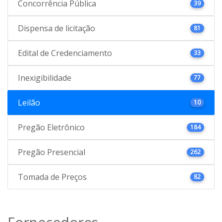
Concorrência Pública
39
Dispensa de licitação
81
Edital de Credenciamento
33
Inexigibilidade
77
Leilão
10
Pregão Eletrônico
184
Pregão Presencial
262
Tomada de Preços
82
Fornecedores