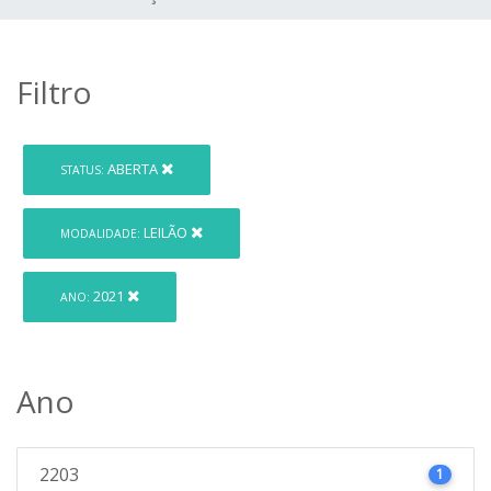
Filtro
ABERTA
STATUS:
LEILÃO
MODALIDADE:
2021
ANO:
Ano
2203
1