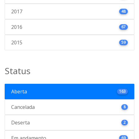
2017
48
2016
67
2015
59
Status
Aberta
163
Cancelada
8
Deserta
2
Em andamento
69