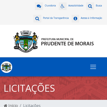
Ouvidoria
Acessibilidade
Busca
Portal da Transparência
Acesso à Informação
LICITAÇÕES
Início
Licitações