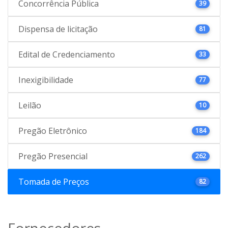
Concorrência Pública
39
Dispensa de licitação
81
Edital de Credenciamento
33
Inexigibilidade
77
Leilão
10
Pregão Eletrônico
184
Pregão Presencial
262
Tomada de Preços
82
Fornecedores