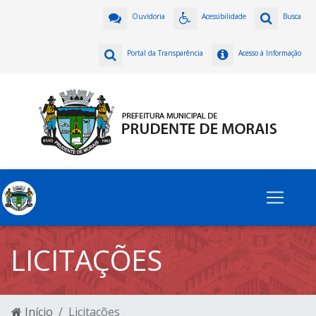
Ouvidoria
Acessibilidade
Busca
Portal da Transparência
Acesso à Informação
LICITAÇÕES
Início
Licitações