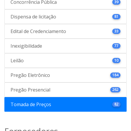
Concorrência Pública
39
Dispensa de licitação
81
Edital de Credenciamento
33
Inexigibilidade
77
Leilão
10
Pregão Eletrônico
184
Pregão Presencial
262
Tomada de Preços
82
Fornecedores