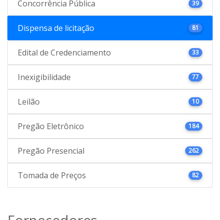
Concorrência Pública
39
Dispensa de licitação
81
Edital de Credenciamento
33
Inexigibilidade
77
Leilão
10
Pregão Eletrônico
184
Pregão Presencial
262
Tomada de Preços
82
Fornecedores