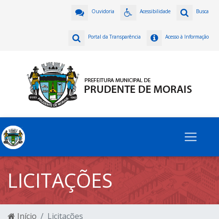
Ouvidoria
Acessibilidade
Busca
Portal da Transparência
Acesso à Informação
LICITAÇÕES
Início
Licitações