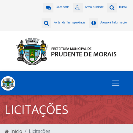
Ouvidoria
Acessibilidade
Busca
Portal da Transparência
Acesso à Informação
LICITAÇÕES
Início
Licitações