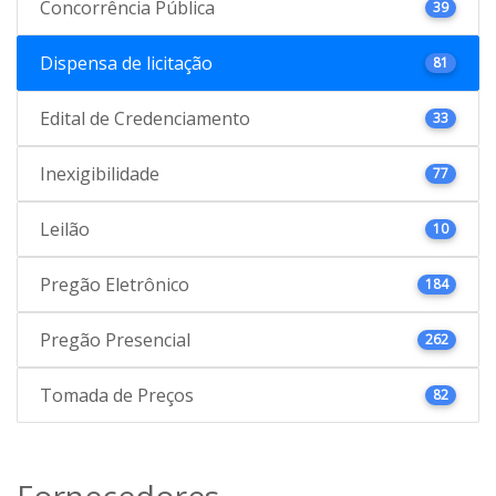
Concorrência Pública
39
Dispensa de licitação
81
Edital de Credenciamento
33
Inexigibilidade
77
Leilão
10
Pregão Eletrônico
184
Pregão Presencial
262
Tomada de Preços
82
Fornecedores