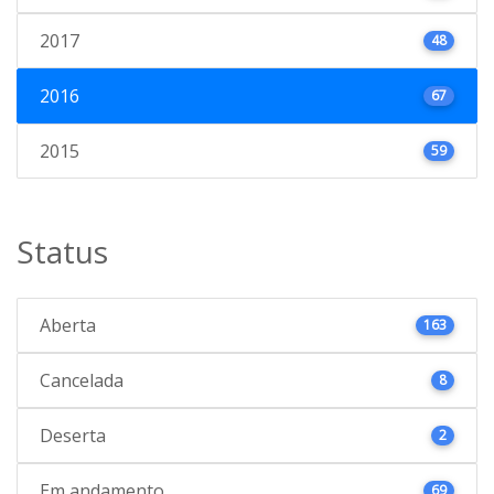
2017
48
2016
67
2015
59
Status
Aberta
163
Cancelada
8
Deserta
2
Em andamento
69