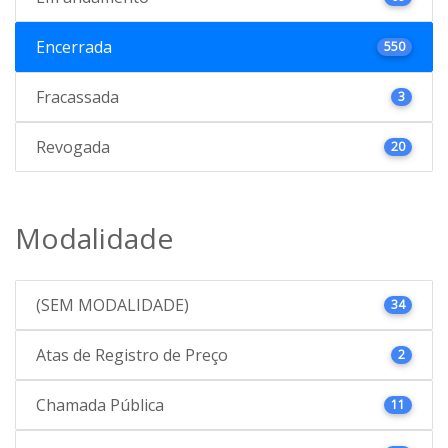
Encerrada
550
Fracassada
3
Revogada
20
Modalidade
(SEM MODALIDADE)
34
Atas de Registro de Preço
2
Chamada Pública
11