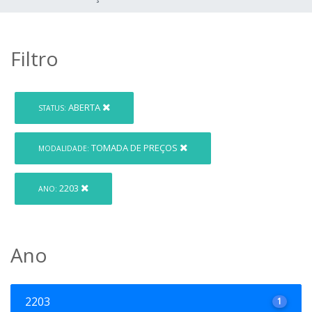
Filtro
ABERTA
STATUS:
TOMADA DE PREÇOS
MODALIDADE:
2203
ANO:
Ano
2203
1