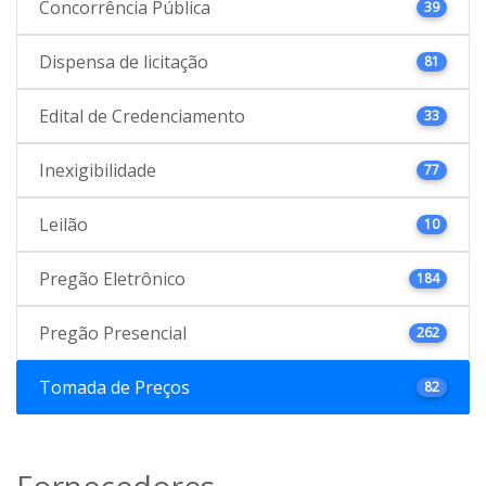
Concorrência Pública
39
Dispensa de licitação
81
Edital de Credenciamento
33
Inexigibilidade
77
Leilão
10
Pregão Eletrônico
184
Pregão Presencial
262
Tomada de Preços
82
Fornecedores