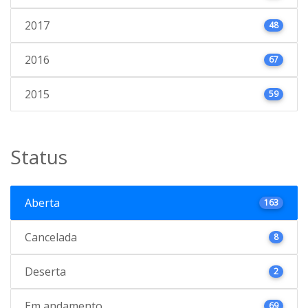
2017
48
2016
67
2015
59
Status
Aberta
163
Cancelada
8
Deserta
2
Em andamento
69