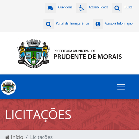
Ouvidoria
Acessibilidade
Busca
Portal da Transparência
Acesso à Informação
LICITAÇÕES
Início
Licitações