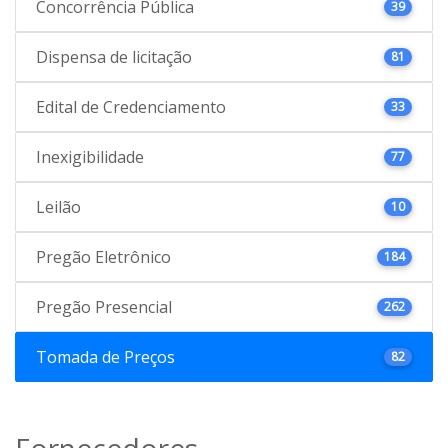
Concorrência Pública
39
Dispensa de licitação
81
Edital de Credenciamento
33
Inexigibilidade
77
Leilão
10
Pregão Eletrônico
184
Pregão Presencial
262
Tomada de Preços
82
Fornecedores