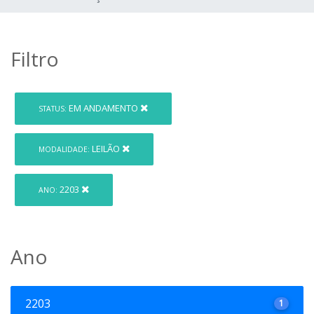
Filtro
EM ANDAMENTO
STATUS:
LEILÃO
MODALIDADE:
2203
ANO:
Ano
2203
1