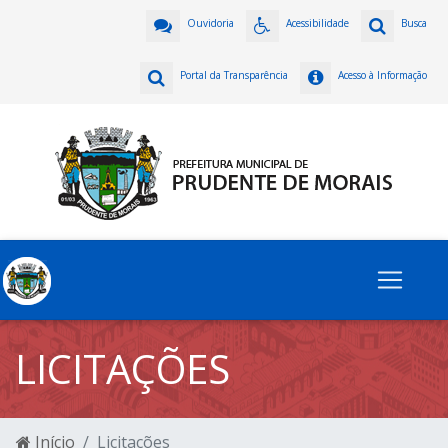
Ouvidoria
Acessibilidade
Busca
Portal da Transparência
Acesso à Informação
LICITAÇÕES
Início
Licitações