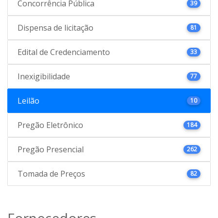
Concorrência Pública
39
Dispensa de licitação
81
Edital de Credenciamento
33
Inexigibilidade
77
Leilão
10
Pregão Eletrônico
184
Pregão Presencial
262
Tomada de Preços
82
Fornecedores