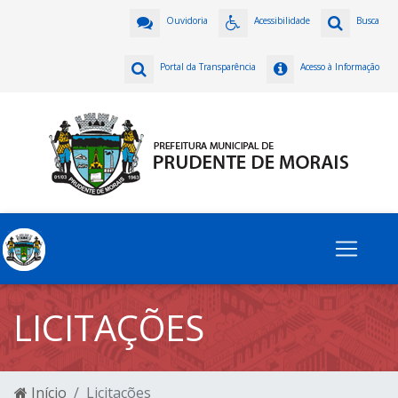
Ouvidoria
Acessibilidade
Busca
Portal da Transparência
Acesso à Informação
LICITAÇÕES
Início
Licitações