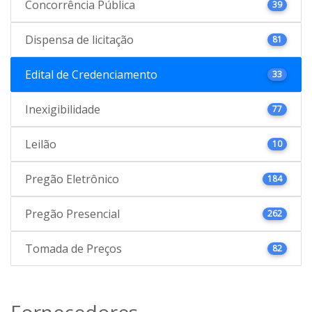
Concorrência Pública
39
Dispensa de licitação
81
Edital de Credenciamento
33
Inexigibilidade
77
Leilão
10
Pregão Eletrônico
184
Pregão Presencial
262
Tomada de Preços
82
Fornecedores