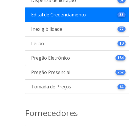
Dispensa de licitação
81
Edital de Credenciamento
33
Inexigibilidade
77
Leilão
10
Pregão Eletrônico
184
Pregão Presencial
262
Tomada de Preços
82
Fornecedores