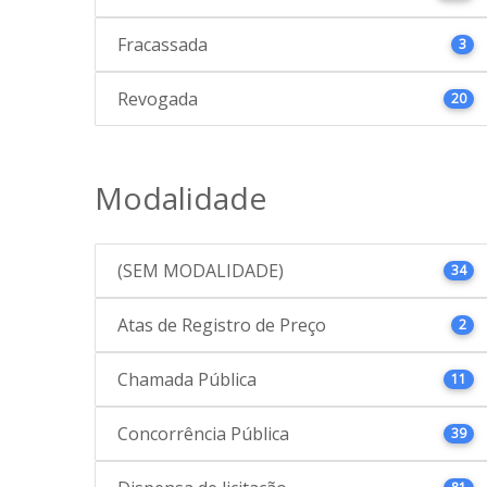
Fracassada
3
Revogada
20
Modalidade
(SEM MODALIDADE)
34
Atas de Registro de Preço
2
Chamada Pública
11
Concorrência Pública
39