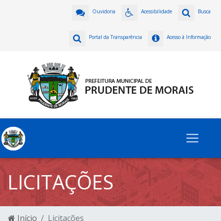
Ouvidoria
Acessibilidade
Busca
Portal da Transparência
Acesso à Informação
LICITAÇÕES
Início
Licitações