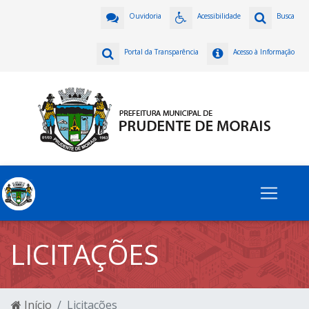
Ouvidoria
Acessibilidade
Busca
Portal da Transparência
Acesso à Informação
LICITAÇÕES
Início
Licitações