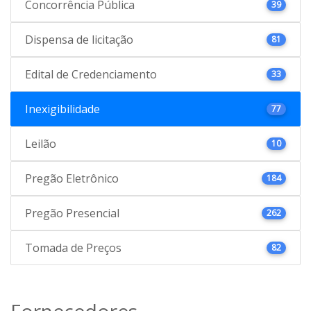
Concorrência Pública
39
Dispensa de licitação
81
Edital de Credenciamento
33
Inexigibilidade
77
Leilão
10
Pregão Eletrônico
184
Pregão Presencial
262
Tomada de Preços
82
Fornecedores