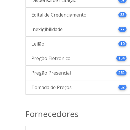
Dispensa de licitação
81
Edital de Credenciamento
33
Inexigibilidade
77
Leilão
10
Pregão Eletrônico
184
Pregão Presencial
262
Tomada de Preços
82
Fornecedores