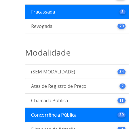
Fracassada
3
Revogada
20
Modalidade
(SEM MODALIDADE)
34
Atas de Registro de Preço
2
Chamada Pública
11
Concorrência Pública
39