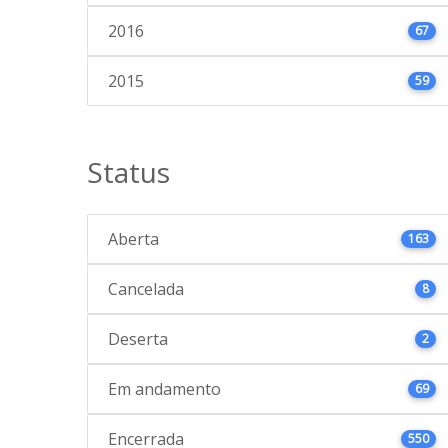
2016
67
2015
59
Status
Aberta
163
Cancelada
8
Deserta
2
Em andamento
69
Encerrada
550