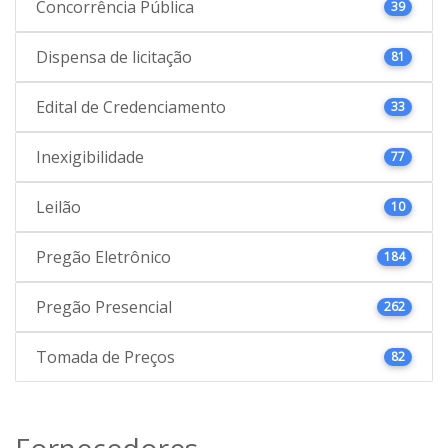
Concorrência Pública
39
Dispensa de licitação
81
Edital de Credenciamento
33
Inexigibilidade
77
Leilão
10
Pregão Eletrônico
184
Pregão Presencial
262
Tomada de Preços
82
Fornecedores