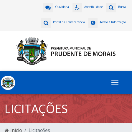
Ouvidoria
Acessibilidade
Busca
Portal da Transparência
Acesso à Informação
LICITAÇÕES
Início
Licitações