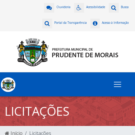
Ouvidoria
Acessibilidade
Busca
Portal da Transparência
Acesso à Informação
LICITAÇÕES
Início
Licitações