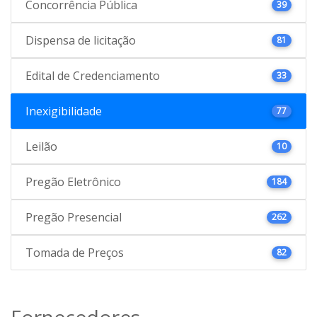
Concorrência Pública
39
Dispensa de licitação
81
Edital de Credenciamento
33
Inexigibilidade
77
Leilão
10
Pregão Eletrônico
184
Pregão Presencial
262
Tomada de Preços
82
Fornecedores