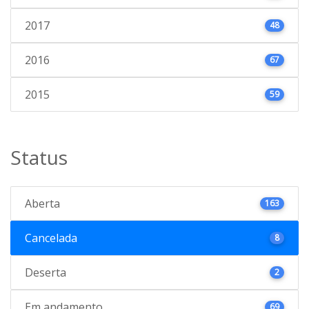
2017
48
2016
67
2015
59
Status
Aberta
163
Cancelada
8
Deserta
2
Em andamento
69