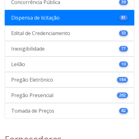
Concorrência Pública
39
Dispensa de licitação
81
Edital de Credenciamento
33
Inexigibilidade
77
Leilão
10
Pregão Eletrônico
184
Pregão Presencial
262
Tomada de Preços
82
Fornecedores