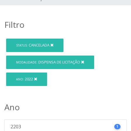
Filtro
CANCELADA
STATUS:
DISPENSA DE LICITAÇÃO
MODALIDADE:
2022
ANO:
Ano
2203
1