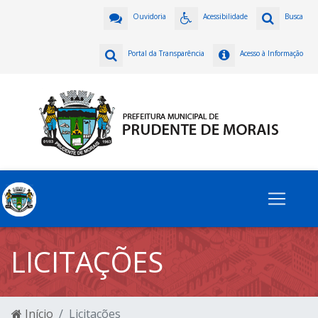
Ouvidoria
Acessibilidade
Busca
Portal da Transparência
Acesso à Informação
LICITAÇÕES
Início
Licitações