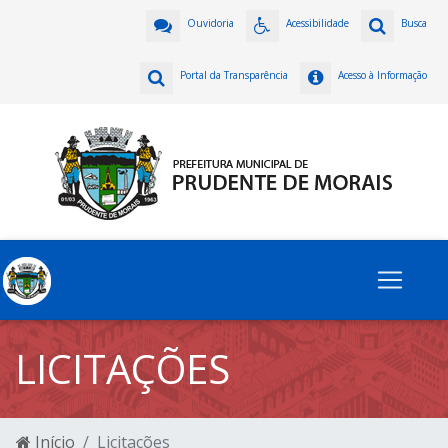
Ouvidoria
Acessibilidade
Busca
Portal da Transparência
Acesso à Informação
LICITAÇÕES
Início
Licitações