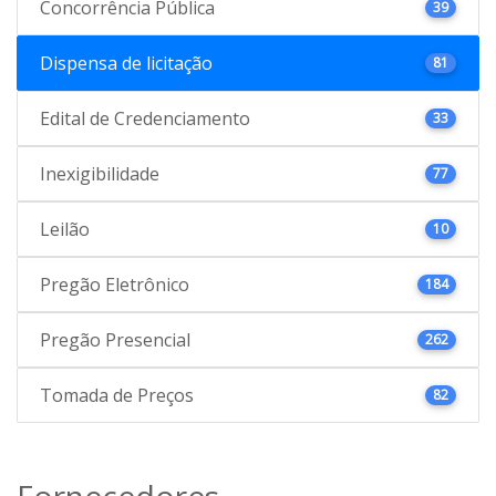
Concorrência Pública
39
Dispensa de licitação
81
Edital de Credenciamento
33
Inexigibilidade
77
Leilão
10
Pregão Eletrônico
184
Pregão Presencial
262
Tomada de Preços
82
Fornecedores