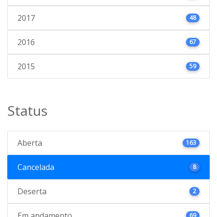
2017
48
2016
67
2015
59
Status
Aberta
163
Cancelada
8
Deserta
2
Em andamento
69