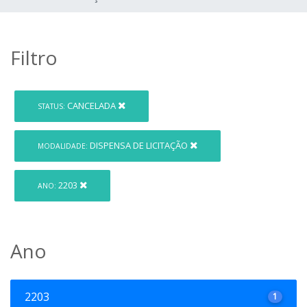
Filtro
CANCELADA
STATUS:
DISPENSA DE LICITAÇÃO
MODALIDADE:
2203
ANO:
Ano
2203
1