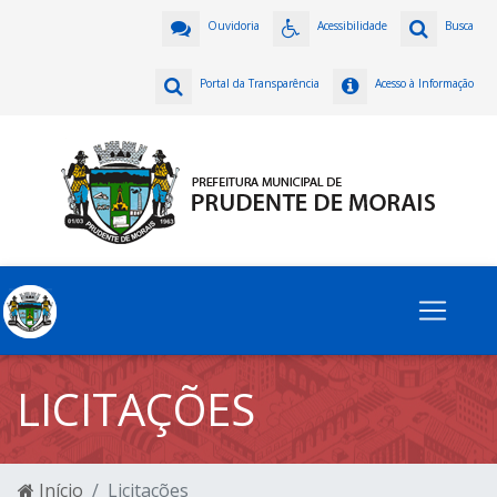
Ouvidoria
Acessibilidade
Busca
Portal da Transparência
Acesso à Informação
LICITAÇÕES
Início
Licitações