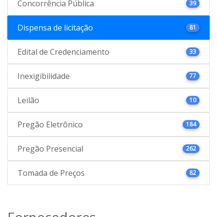
Concorrência Pública
39
Dispensa de licitação
81
Edital de Credenciamento
33
Inexigibilidade
77
Leilão
10
Pregão Eletrônico
184
Pregão Presencial
262
Tomada de Preços
82
Fornecedores