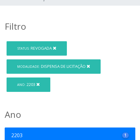
Filtro
REVOGADA
STATUS:
DISPENSA DE LICITAÇÃO
MODALIDADE:
2203
ANO:
Ano
2203
1